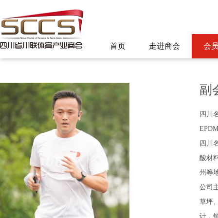
首页
走进商会
会
副
四川
EPD
四川
酸材
州等
公司
草坪
计，